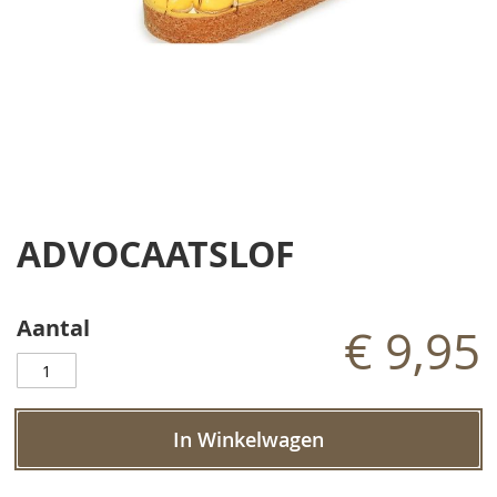
Ga
naar
ADVOCAATSLOF
het
begin
van
de
Aantal
€ 9,95
afbeeldingen-
gallerij
In Winkelwagen