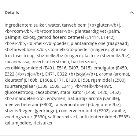
Details
Ingredienten: suiker, water, tarwebloem (<b>gluten</b>),
<b>room</b>, <b>roomboter</b>, plantaardig vet (palm,
palmpit, kokos), gemodificeerd zetmeel (E1414, E1442),
<b>ei</b>, <b>melk</b>poeder, plantaardige olie (raapzaad),
<b>tarwebloem</b>, <b>melk</b>poeder (magere), glucose-
fructosestroop, <b>melk</b> (magere), lactose (<b>melk</b>),
cacaomassa, invertsuikerstroop, bakkerszout,
verdikkingsmiddel (E401, E516, E407, E415), emulgator (E450,
E322 (<b>soja</b>), E471, E322 <b>(soja)</b>), aroma (aroma),
kleurstof (E160b, E160a, E171, E120, E153), rijsmiddel (E500),
zuurteregelaar (E339, E509, E341), <b>melk</b>eiwit,
glucosestroop, cacaoboter, stabilisator (E450, E420, E452),
<b>amandelen</b>, enzymen, natuurlijk aroma (vanille),
meelverbeteraar (E300), tarwemoutmeel (<b>gluten</b>),
<b>ei</b>geel (gedroogd), conserveermiddel (E202), vanille,
voedingszuur (E330), saffloerextract, antiklontermiddel (E535),
kaliumjodide, rietsuiker