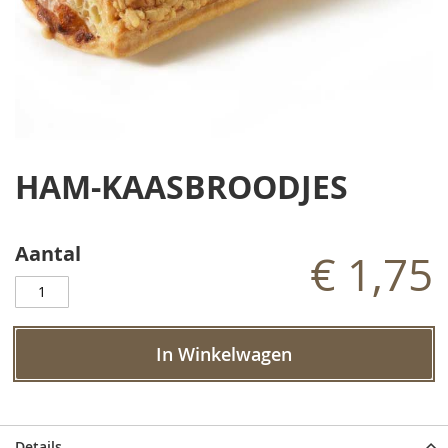
Ga
naar
HAM-KAASBROODJES
het
begin
van
de
Aantal
€ 1,75
afbeeldingen-
gallerij
In Winkelwagen
Details