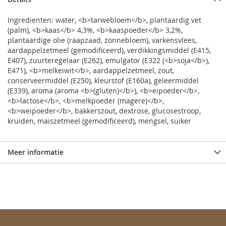
Ingredienten: water, <b>tarwebloem</b>, plantaardig vet
(palm), <b>kaas</b> 4,3%, <b>kaaspoeder</b> 3,2%,
plantaardige olie (raapzaad, zonnebloem), varkensvlees,
aardappelzetmeel (gemodificeerd), verdikkingsmiddel (E415,
E407), zuurteregelaar (E262), emulgator (E322 (<b>soja</b>),
E471), <b>melkeiwit</b>, aardappelzetmeel, zout,
conserveermiddel (E250), kleurstof (E160a), geleermiddel
(E339), aroma (aroma <b>(gluten)</b>), <b>eipoeder</b>,
<b>lactose</b>, <b>melkpoeder (magere)</b>,
<b>weipoeder</b>, bakkerszout, dextrose, glucosestroop,
kruiden, maiszetmeel (gemodificeerd), mengsel, suiker
Meer informatie