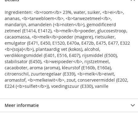
Ingredienten: <b>room</b> 23%, water, suiker, <b>ei</b>,
ananas, <b>tarwebloem</b>, <b>tarwezetmeel</b>,
mandarijn, amandelen (<b>noten</b>), gemodificeerd
zetmeel (E1414, E1412), <b>melk</b>poeder, glucosestroop,
cacaomassa, <b>melk</b>poeder (magere), rietsuiker,
emulgator (E471, E450, E1520, E470a, E472b, E475, E477, E322
<b>(soja)</b>), plantaardig vet (kokos), alcohol,
verdikkingsmiddel (E401, E516, E407), rijsmiddel (E500),
stabilisator (E450), <b>weipoeder</b>, rijstzetmeel,
cacaoboter, aroma (aroma), kleurstof (E160b, E160a),
citroenschil, zuurteregelaar (E339), <b>melk</b>eiwit,
aromastof, <b>melkeiwit</b>, zout, conserveermiddel (E202,
E224 (<b>sulfiet</b>)), voedingszuur (E330), vanille
Meer informatie