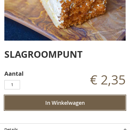
Ga
naar
SLAGROOMPUNT
het
begin
van
de
Aantal
€ 2,35
afbeeldingen-
gallerij
In Winkelwagen
Details