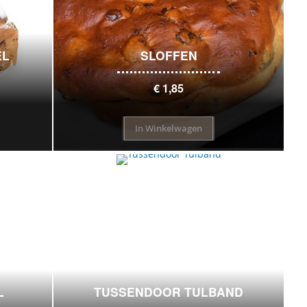
EL
SLOFFEN
€ 1,85
In Winkelwagen
L
TUSSENDOOR TULBAND