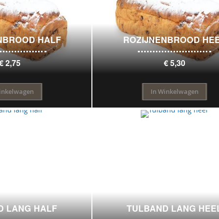
NBROOD HALF
ROZIJNENBROOD HE
€ 2,75
€ 5,30
inkelwagen
In Winkelwagen
D LANG HALF
TULBAND LANG HEE