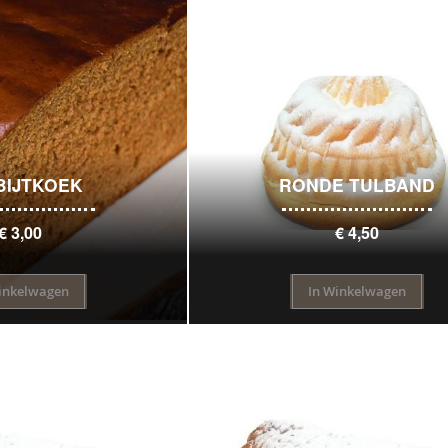
BIJTKOEK
RONDE TULBAND
€ 3,00
€ 4,50
inkelwagen
In Winkelwagen