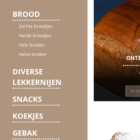
BROOD
Zachte broodjes
Harde broodjes
Hele broden
Halve broden
ONT
DIVERSE
LEKKERNIJEN
In W
SNACKS
KOEKJES
GEBAK