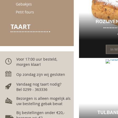
Gebakjes
Petit fours
ROZIJNE
TAART
In W
Voor 17:00 uur besteld,
morgen klaar!
Op zondag zijn wij gesloten
Vandaag nog taart nodig?
Bel 0299 - 363336
Bezorgen is alleen mogelijk als
uw bestelling gebak bevat
TULBAN
Bij bestellingen onder €20,-
brengen wij €2,-