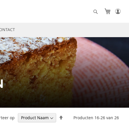
Winkelw
Search
Search
ONTACT
N
Van
rteer op
Producten
16
-
26
van
26
hoog
naar