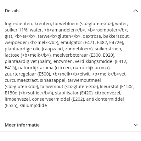
Details
Ingredienten: krenten, tarwebloem (<b>gluten</b>), water,
suiker 11%, water, <b>amandelen</b>, <b>roomboter</b>,
gist, <b>ei</b>, tarwe<b>gluten</b>, dextrose, bakkerszout,
weipoeder (<b>melk</b>), emulgator (E471, E482, E472e),
plantaardige olie (raapzaad, zonnebloem), suikerstroop,
lactose (<b>melk</b>), meelverbeteraar (E300, E920),
plantaardig vet (palm), enzymen, verdikkingsmiddel (E412,
E415), natuurlijk aroma (citroen, natuurlijk aroma),
zuurteregelaar (E500), <b>melk</b>eiwit, <b>melk</b>vet,
curcumaextract, sinaasappel, tarwemoutmeel
(<b>gluten</b>), tarwemout (<b>gluten</b>), kleurstof (E150c,
E150d (<b>sulfiet</b>)), stabilisator (E420), citroenvezel,
limoenvezel, conserveermiddel (E202), antiklontermiddel
(E535), kaliumjodide
Meer informatie