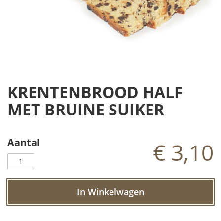
Ga
naar
KRENTENBROOD HALF
het
begin
MET BRUINE SUIKER
van
de
afbeeldingen-
Aantal
gallerij
€ 3,10
In Winkelwagen