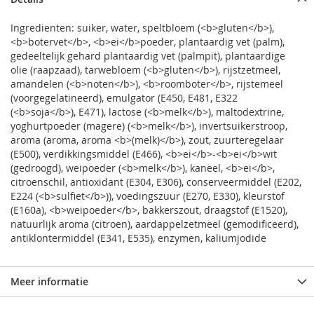
Ingredienten: suiker, water, speltbloem (<b>gluten</b>),
<b>botervet</b>, <b>ei</b>poeder, plantaardig vet (palm),
gedeeltelijk gehard plantaardig vet (palmpit), plantaardige
olie (raapzaad), tarwebloem (<b>gluten</b>), rijstzetmeel,
amandelen (<b>noten</b>), <b>roomboter</b>, rijstemeel
(voorgegelatineerd), emulgator (E450, E481, E322
(<b>soja</b>), E471), lactose (<b>melk</b>), maltodextrine,
yoghurtpoeder (magere) (<b>melk</b>), invertsuikerstroop,
aroma (aroma, aroma <b>(melk)</b>), zout, zuurteregelaar
(E500), verdikkingsmiddel (E466), <b>ei</b>-<b>ei</b>wit
(gedroogd), weipoeder (<b>melk</b>), kaneel, <b>ei</b>,
citroenschil, antioxidant (E304, E306), conserveermiddel (E202,
E224 (<b>sulfiet</b>)), voedingszuur (E270, E330), kleurstof
(E160a), <b>weipoeder</b>, bakkerszout, draagstof (E1520),
natuurlijk aroma (citroen), aardappelzetmeel (gemodificeerd),
antiklontermiddel (E341, E535), enzymen, kaliumjodide
Meer informatie