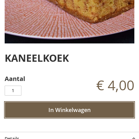
Ga
naar
KANEELKOEK
het
begin
van
de
Aantal
€ 4,00
afbeeldingen-
gallerij
In Winkelwagen
Details