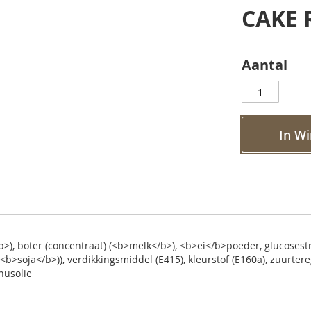
CAKE
Aantal
In W
b>), boter (concentraat) (<b>melk</b>), <b>ei</b>poeder, glucosest
(<b>soja</b>)), verdikkingsmiddel (E415), kleurstof (E160a), zuurter
nusolie