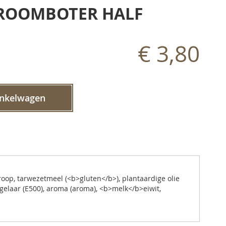
 ROOMBOTER HALF
€ 3,80
inkelwagen
roop, tarwezetmeel (<b>gluten</b>), plantaardige olie
egelaar (E500), aroma (aroma), <b>melk</b>eiwit,