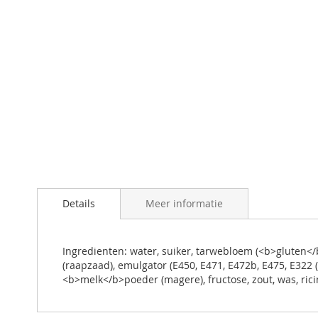
naar
Ga
het
naar
einde
het
van
begin
de
van
afbeeldingen-
de
gallerij
afbeeldingen-
gallerij
Details
Meer informatie
Ingredienten: water, suiker, tarwebloem (<b>gluten</
(raapzaad), emulgator (E450, E471, E472b, E475, E322 
<b>melk</b>poeder (magere), fructose, zout, was, rici