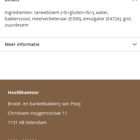
Ingredienten: tarwebloem (<b>gluten</b>), water,
bakkerszout, meelverbeteraar (E300), emulgator (E472e), gist,
zuurdesem
Meer informatie
Hoofdkantoor
Brood- en banketbakkerij van Pooij
Christiaen Huygensstraat 11
1131 VB Volendam