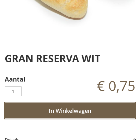
Ga
naar
GRAN RESERVA WIT
het
begin
van
de
Aantal
€ 0,75
afbeeldingen-
gallerij
In Winkelwagen
Details