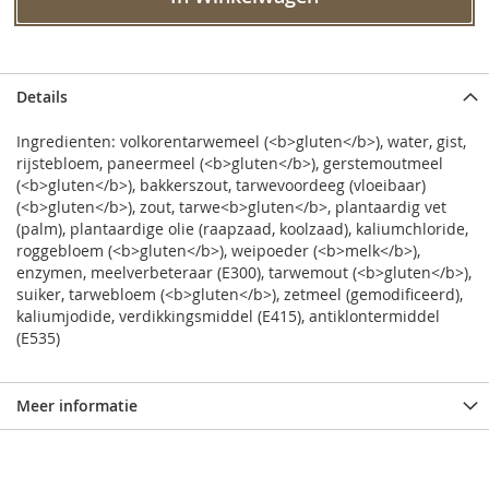
Details
Ingredienten: volkorentarwemeel (<b>gluten</b>), water, gist,
rijstebloem, paneermeel (<b>gluten</b>), gerstemoutmeel
(<b>gluten</b>), bakkerszout, tarwevoordeeg (vloeibaar)
(<b>gluten</b>), zout, tarwe<b>gluten</b>, plantaardig vet
(palm), plantaardige olie (raapzaad, koolzaad), kaliumchloride,
roggebloem (<b>gluten</b>), weipoeder (<b>melk</b>),
enzymen, meelverbeteraar (E300), tarwemout (<b>gluten</b>),
suiker, tarwebloem (<b>gluten</b>), zetmeel (gemodificeerd),
kaliumjodide, verdikkingsmiddel (E415), antiklontermiddel
(E535)
Meer informatie