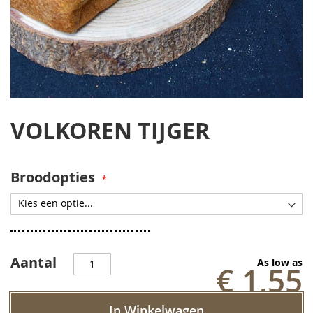
Ga
naar
VOLKOREN TIJGER
het
begin
van
de
Broodopties
afbeeldingen-
gallerij
Aantal
As low as
€ 1,55
In Winkelwagen