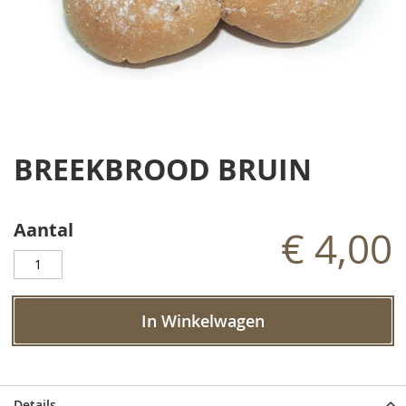
Ga
naar
BREEKBROOD BRUIN
het
begin
van
de
Aantal
€ 4,00
afbeeldingen-
gallerij
In Winkelwagen
Details