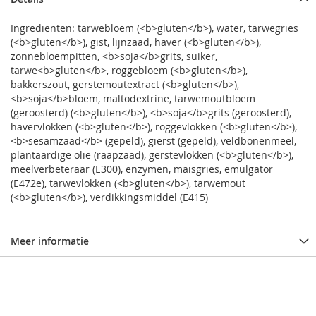
Ingredienten: tarwebloem (<b>gluten</b>), water, tarwegries
(<b>gluten</b>), gist, lijnzaad, haver (<b>gluten</b>),
zonnebloempitten, <b>soja</b>grits, suiker,
tarwe<b>gluten</b>, roggebloem (<b>gluten</b>),
bakkerszout, gerstemoutextract (<b>gluten</b>),
<b>soja</b>bloem, maltodextrine, tarwemoutbloem
(geroosterd) (<b>gluten</b>), <b>soja</b>grits (geroosterd),
havervlokken (<b>gluten</b>), roggevlokken (<b>gluten</b>),
<b>sesamzaad</b> (gepeld), gierst (gepeld), veldbonenmeel,
plantaardige olie (raapzaad), gerstevlokken (<b>gluten</b>),
meelverbeteraar (E300), enzymen, maisgries, emulgator
(E472e), tarwevlokken (<b>gluten</b>), tarwemout
(<b>gluten</b>), verdikkingsmiddel (E415)
Meer informatie