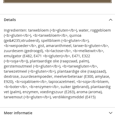
Details
Ingredienten: tarwebloem (<b>gluten</b>), water, roggebloem
(<b>gluten</b>), <b>tarwebloem</b>, quinoa
(ge&#235;xtrudeerd), speltbloem (<b>gluten</b>),
<b>weipoeder</b>, gist, amaranthmeel, tarwe<b>gluten</b>,
zuurdesem (gedroogd), <b>lactose</b>, <b>melkeiwit</b>,
emulgator (E482, E471 <b>(gluten)</b>, E471, E322
(<b>soja</b>)), plantaardige olie (raapzaad, palm),
gerstemoutmeel (<b>gluten</b>), <b>tarwegluten</b>,
tarwezetmeel (<b>gluten</b>), plantaardige olie (raapzaad),
dextrose, zuurdesempoeder, meelverbeteraar (E300, amylase,
E920), <b>sojabloem</b>, tapiocazetmeel, <b>soja</b>bloem,
<b>boter</b>, <b>enzymen</b>, suiker (gebrand), plantaardig
vet (palm), enzymen, voedingszuur (E263), aroma (aroma),
tarwemout (<b>gluten</b>), verdikkingsmiddel (E415)
Meer informatie