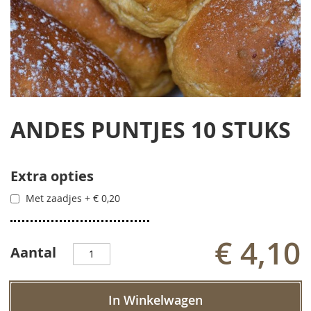
Ga
naar
ANDES PUNTJES 10 STUKS
het
begin
van
de
Extra opties
afbeeldingen-
Met zaadjes
+
€ 0,20
gallerij
€ 4,10
Aantal
In Winkelwagen